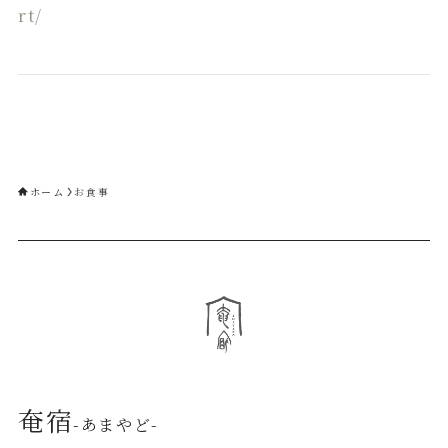
rt/
ホーム
お食事
奄宿
-あまやど-